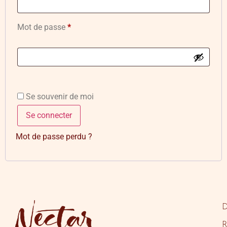
Mot de passe
*
Se souvenir de moi
Se connecter
Mot de passe perdu ?
D
R