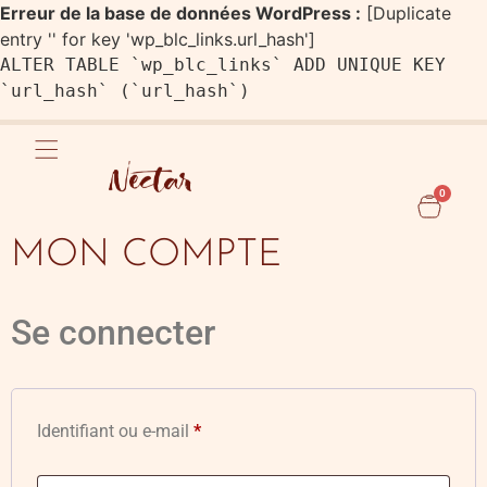
Erreur de la base de données WordPress :
[Duplicate
entry '' for key 'wp_blc_links.url_hash']
ALTER TABLE `wp_blc_links` ADD UNIQUE KEY
`url_hash` (`url_hash`)
0
MON COMPTE
Se connecter
Identifiant ou e-mail
*